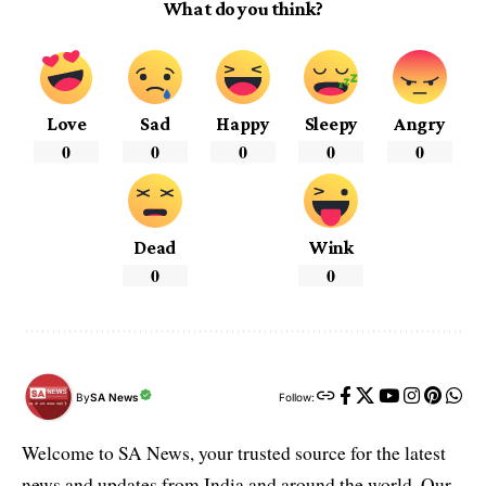
What do you think?
Love
Sad
Happy
Sleepy
Angry
0
0
0
0
0
Dead
Wink
0
0
By
SA News
Follow:
Welcome to SA News, your trusted source for the latest
news and updates from India and around the world. Our