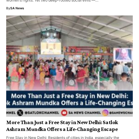
women’s rights. Yet two deep-rooted social evils —…
By
SA News
More Than Just a Free Stay in New Delhi: Satlok
Ashram Mundka Offers a Life-Changing Escape
Free Stay in New Delhi: Residents of cities in India, especially the