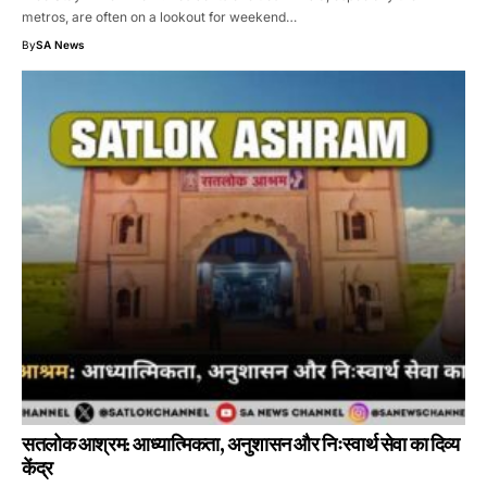
metros, are often on a lookout for weekend…
By
SA News
सतलोक आश्रम: आध्यात्मिकता, अनुशासन और निःस्वार्थ सेवा का दिव्य
केंद्र