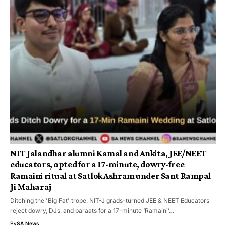
NIT Jalandhar alumni Kamal and Ankita, JEE/NEET
educators, opted for a 17-minute, dowry-free
Ramaini ritual at Satlok Ashram under Sant Rampal
Ji Maharaj
Ditching the 'Big Fat' trope, NIT-J grads-turned JEE & NEET Educators
reject dowry, DJs, and baraats for a 17-minute ‘Ramaini’…
By
SA News