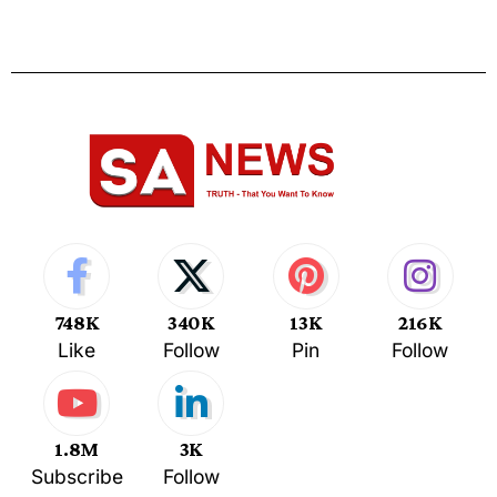
748K
340K
13K
216K
Like
Follow
Pin
Follow
1.8M
3K
Subscribe
Follow