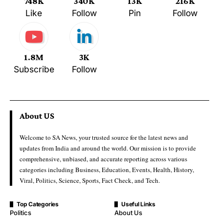
748K
340K
13K
216K
Like
Follow
Pin
Follow
1.8M
3K
Subscribe
Follow
About US
Welcome to SA News, your trusted source for the latest news and
updates from India and around the world. Our mission is to provide
comprehensive, unbiased, and accurate reporting across various
categories including Business, Education, Events, Health, History,
Viral, Politics, Science, Sports, Fact Check, and Tech.
Top Categories
Useful Links
Politics
About Us