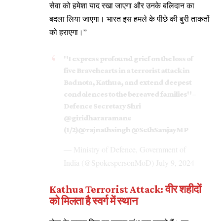
सेवा को हमेशा याद रखा जाएगा और उनके बलिदान का
बदला लिया जाएगा। भारत इस हमले के पीछे की बुरी ताकतों
को हराएगा।”
"I express profound grief on the loss of
five Bravehearts in a terrorist attack in
Badnota, Kathua, and extend deepest
condolences to the bereaved families" –
Defence Secretary Shri
@giridhararamane
(1/2)
@rajnathsingh
@SethSanjayMP
— Ministry of Defence, Government of
India (@SpokespersonMoD)
July 9, 2024
Kathua Terrorist Attack:
वीर शहीदों
को मिलता है स्वर्ग में स्थान