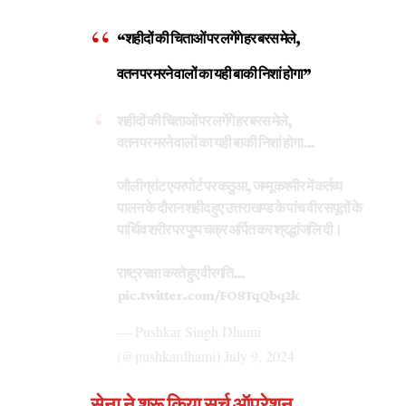
“शहीदों की चिताओं पर लगेंगे हर बरस मेले,
वतन पर मरने वालों का यही बाकी निशां होगा”
शहीदों की चिताओं पर लगेंगे हर बरस मेले,
वतन पर मरने वालों का यही बाकी निशां होगा…
जौलीग्रांट एयरपोर्ट पर कठुआ, जम्मू कश्मीर में कर्तव्य
पालन के दौरान शहीद हुए उत्तराखण्ड के पांच वीर सपूतों के
पार्थिव शरीर पर पुष्प चक्र अर्पित कर श्रद्धांजलि दी।
राष्ट्र रक्षा करते हुए वीरगति…
pic.twitter.com/FO8TqQbq2k
— Pushkar Singh Dhami
(@pushkardhami)
July 9, 2024
सेना ने शुरू किया सर्च ऑपरेशन