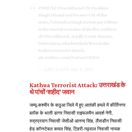
#WATCh
| Uttarakhand CM Pushkar
Singh Dhami and former CM of the
state, Trivendra Singh Rawat pay tribute
to the mortal remains of the five soldiers
of Uttarakhand, at Jolly Grant Airport,
Dehradun, who lost their lives in the
Kathua terrorist attack.
pic.twitter.com/No9aGUKTOx
— ANI (@ANI)
July 9, 2024
Kathua Terrorist Attack: उत्तराखंड के
थे पांचों ‘शहीद’ जवान
जम्मू-कश्मीर के कठुआ जिले में हुए आतंकी हमले में कीर्तिनगर
ब्लॉक के थाती डागर निवासी राइफलमैन आदर्श नेगी,
रुद्रप्रयाग निवासी जेसीओ आनन्द सिंह, लैंसडौन निवासी
हेड कॉन्स्टेबल कमल सिंह, टिहरी-गढ़वाल निवासी नायक