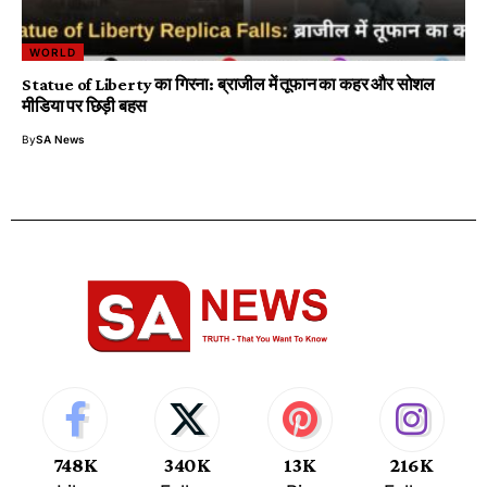
WORLD
Statue of Liberty का गिरना: ब्राजील में तूफान का कहर और सोशल
मीडिया पर छिड़ी बहस
By
SA News
748K
340K
13K
216K