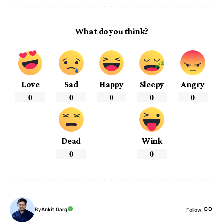
What do you think?
Love
Sad
Happy
Sleepy
Angry
0
0
0
0
0
Dead
Wink
0
0
By
Ankit Garg
Follow: