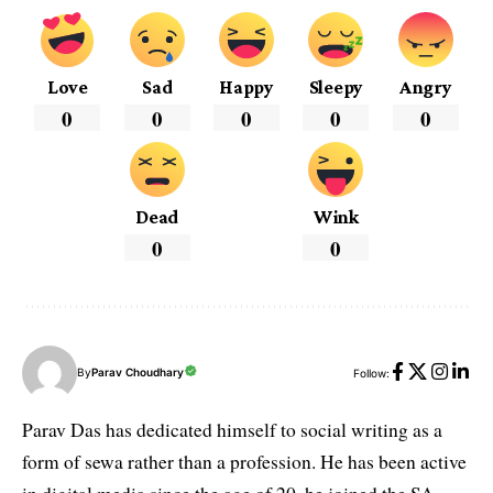
Love
Sad
Happy
Sleepy
Angry
0
0
0
0
0
Dead
Wink
0
0
By
Parav Choudhary
Follow:
Parav Das has dedicated himself to social writing as a
form of sewa rather than a profession. He has been active