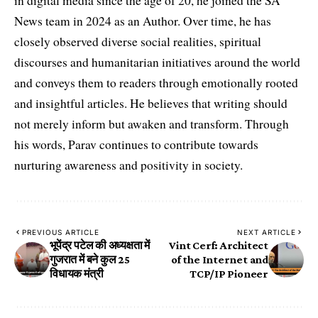
in digital media since the age of 20, he joined the SA
News team in 2024 as an Author. Over time, he has
closely observed diverse social realities, spiritual
discourses and humanitarian initiatives around the world
and conveys them to readers through emotionally rooted
and insightful articles. He believes that writing should
not merely inform but awaken and transform. Through
his words, Parav continues to contribute towards
nurturing awareness and positivity in society.
PREVIOUS ARTICLE
NEXT ARTICLE
भूपेंद्र पटेल की अध्यक्षता में
Vint Cerf: Architect
गुजरात में बने कुल 25
of the Internet and
विधायक मंत्री
TCP/IP Pioneer