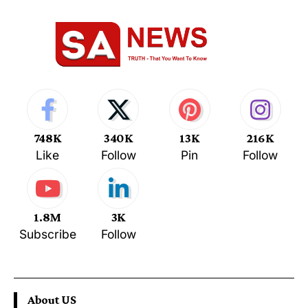
748K
340K
13K
216K
Like
Follow
Pin
Follow
1.8M
3K
Subscribe
Follow
About US