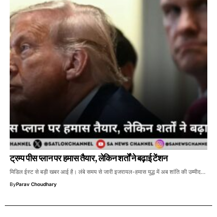
ट्रम्प पीस प्लान पर हमास तैयार, लेकिन शर्तों ने बढ़ाई टेंशन
मिडिल ईस्ट से बड़ी खबर आई है। लंबे समय से जारी इजरायल-हमास युद्ध में अब शांति की उम्मीद…
By
Parav Choudhary