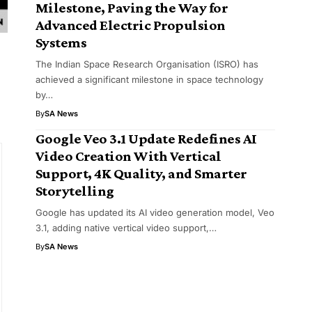
Milestone, Paving the Way for
Advanced Electric Propulsion
Systems
The Indian Space Research Organisation (ISRO) has
achieved a significant milestone in space technology
by…
By
SA News
Google Veo 3.1 Update Redefines AI
Video Creation With Vertical
Support, 4K Quality, and Smarter
Storytelling
Google has updated its AI video generation model, Veo
3.1, adding native vertical video support,…
By
SA News