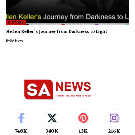
HISTORY
Hellen Keller’s Journey from Darkness to Light
By
SA News
748K
340K
13K
216K