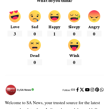
What do you think?
Love
Sad
Happy
Sleepy
Angry
3
0
1
0
0
Dead
Wink
0
0
By
SA News
Follow:
Welcome to SA News, your trusted source for the latest