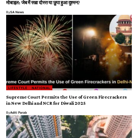
मोबाइल: जेब में रखा दोस्त या छुपा हुआ दुश्मन?
By
SA News
LIFESTYLE
NATIONAL
Supreme Court Permits the Use of Green Firecrackers
in New Delhi and NCR for Diwali 2025
By
Aditi Parab