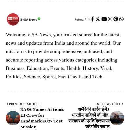
By
SA News
Follow:
Welcome to SA News, your trusted source for the latest
news and updates from India and around the world. Our
mission is to provide comprehensive, unbiased, and
accurate reporting across various categories including
Business, Education, Events, Health, History, Viral,
Politics, Science, Sports, Fact Check, and Tech.
PREVIOUS ARTICLE
NEXT ARTICLE
NASA Names Artemis
अमेरिकी कार्रवाई में 3
III Crew for
भारतीय नाविकों की मौत:
Landmark 2027 Test
सरकार की प्रतिक्रिया पर
Mission
उठे गंभीर सवाल