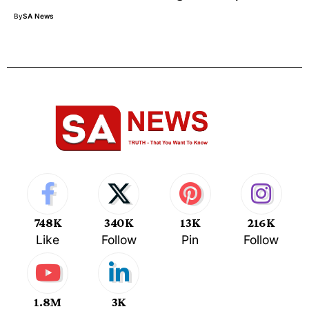
By
SA News
748K
340K
13K
216K
Like
Follow
Pin
Follow
1.8M
3K