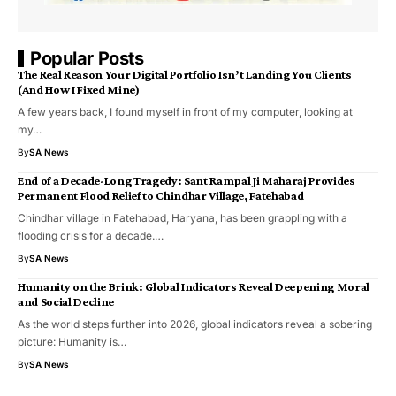
Popular Posts
The Real Reason Your Digital Portfolio Isn’t Landing You Clients
(And How I Fixed Mine)
A few years back, I found myself in front of my computer, looking at
my…
By
SA News
End of a Decade-Long Tragedy: Sant Rampal Ji Maharaj Provides
Permanent Flood Relief to Chindhar Village, Fatehabad
Chindhar village in Fatehabad, Haryana, has been grappling with a
flooding crisis for a decade.…
By
SA News
Humanity on the Brink: Global Indicators Reveal Deepening Moral
and Social Decline
As the world steps further into 2026, global indicators reveal a sobering
picture: Humanity is…
By
SA News