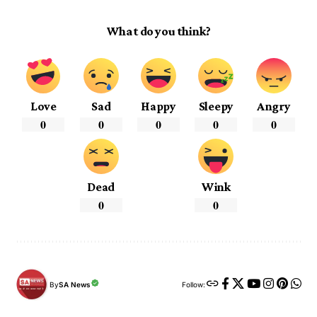
What do you think?
Love
Sad
Happy
Sleepy
Angry
0
0
0
0
0
Dead
Wink
0
0
By
SA News
Follow: