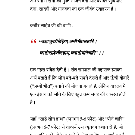
आश्रमों में सभी को मुफ्त भोजन देना और बराबर सुविधाएँ
देना, सादगी और मानवता का एक जीवंत उदाहरण है।
कबीर साहेब जी की वाणी :
“कहा चुनावै मेड़िया, लम्बी भीत उसारि ।
घर तो साढ़े तीन हाथ, घना तो पौने चारि” ।।
एक गहरा संदेश देती है। संत रामपाल जी महाराज इसका
अर्थ बताते हैं कि लोग बड़े-बड़े सपने देखते हैं और ऊँची दीवारें
(“लम्बी भीत”) बनाने की योजना बनाते हैं, लेकिन वास्तव में
एक इंसान को जीने के लिए बहुत कम जगह की जरूरत होती
है।
यहाँ “साढ़े तीन हाथ” (लगभग 5-6 फीट) और “पौने चारि”
(लगभग 6-7 फीट) से तात्पर्य उस न्यूनतम स्थान से है, जो
एक व्यक्ति को सोने या रहने के लिए चाहिए। भावार्थ यह है