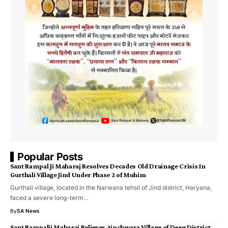
Popular Posts
Sant Rampal Ji Maharaj Resolves Decades Old Drainage Crisis In
Gurthali Village Jind Under Phase 2 of Muhim
Gurthali village, located in the Narwana tehsil of Jind district, Haryana,
faced a severe long-term…
By
SA News
Sant Rampalji Maharaj Relieves Ainchwara Village of Deeg District,