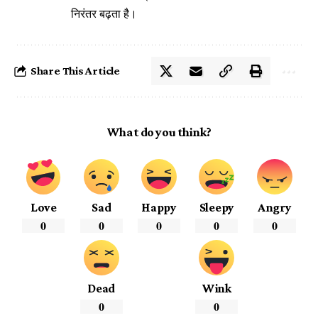
निरंतर बढ़ता है।
Share This Article
What do you think?
Love
Sad
Happy
Sleepy
Angry
0
0
0
0
0
Dead
Wink
0
0