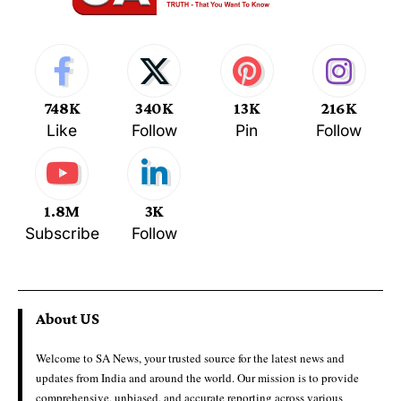
748K
340K
13K
216K
Like
Follow
Pin
Follow
1.8M
3K
Subscribe
Follow
About US
Welcome to SA News, your trusted source for the latest news and
updates from India and around the world. Our mission is to provide
comprehensive, unbiased, and accurate reporting across various