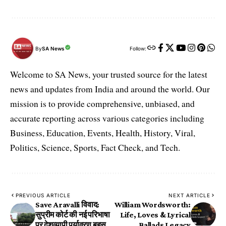
By
SA News
Follow:
Welcome to SA News, your trusted source for the latest
news and updates from India and around the world. Our
mission is to provide comprehensive, unbiased, and
accurate reporting across various categories including
Business, Education, Events, Health, History, Viral,
Politics, Science, Sports, Fact Check, and Tech.
PREVIOUS ARTICLE
NEXT ARTICLE
Save Aravalli विवाद:
William Wordsworth:
सुप्रीम कोर्ट की नई परिभाषा
Life, Loves & Lyrical
पर देशव्यापी पर्यावरण बहस
Ballads Legacy