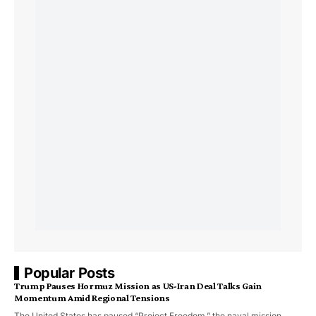
Popular Posts
Trump Pauses Hormuz Mission as US-Iran Deal Talks Gain
Momentum Amid Regional Tensions
The United States has paused “Project Freedom,” the naval mission