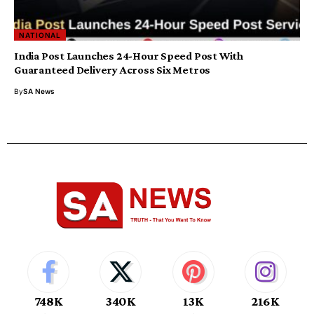
NATIONAL
India Post Launches 24-Hour Speed Post With
Guaranteed Delivery Across Six Metros
By
SA News
748K
340K
13K
216K