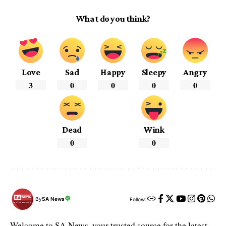
What do you think?
Love
Sad
Happy
Sleepy
Angry
3
0
0
0
0
Dead
Wink
0
0
By
SA News
Follow:
Welcome to SA News, your trusted source for the latest