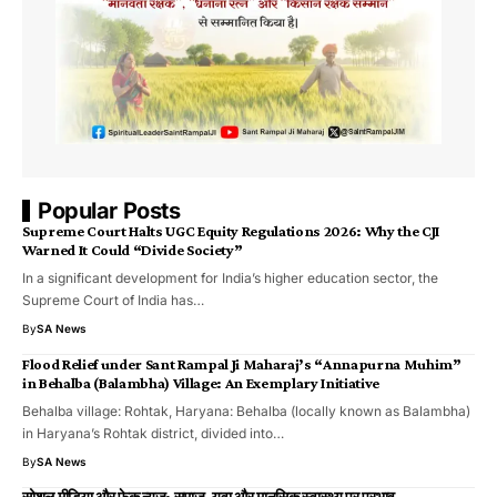
Popular Posts
Supreme Court Halts UGC Equity Regulations 2026: Why the CJI
Warned It Could “Divide Society”
In a significant development for India’s higher education sector, the
Supreme Court of India has…
By
SA News
Flood Relief under Sant Rampal Ji Maharaj’s “Annapurna Muhim”
in Behalba (Balambha) Village: An Exemplary Initiative
Behalba village: Rohtak, Haryana: Behalba (locally known as Balambha)
in Haryana’s Rohtak district, divided into…
By
SA News