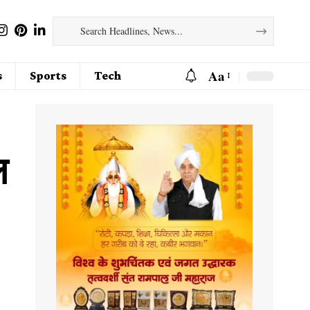
Aa
s
Sports
Tech
ल