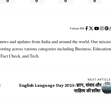
0
0
0
0
Follow:
t news and updates from India and around the world. Our missio
orting across various categories including Business, Education
, Fact Check, and Tech.
NEXT ARTICLE
G
English Language Day 2025: ज्ञान, संवाद और
साहित्य की शक्ति