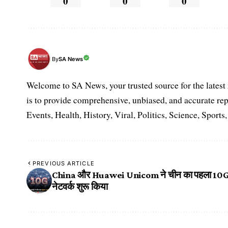
0
0
0
SA News
By
Welcome to SA News, your trusted source for the lates
is to provide comprehensive, unbiased, and accurate rep
Events, Health, History, Viral, Politics, Science, Sports
PREVIOUS ARTICLE
China और Huawei Unicom ने चीन का पहला 10
नेटवर्क शुरू किया