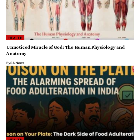
HEALTH
Unnoticed Miracle of God: The Human Physiology and
Anatomy
By
SA News
HEALTH