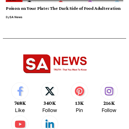
Poison on Your Plate: The Dark Side of Food Adulteration
By
SA News
748K
340K
13K
216K
Like
Follow
Pin
Follow