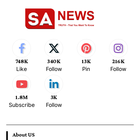
748K
340K
13K
216K
Like
Follow
Pin
Follow
1.8M
3K
Subscribe
Follow
About US