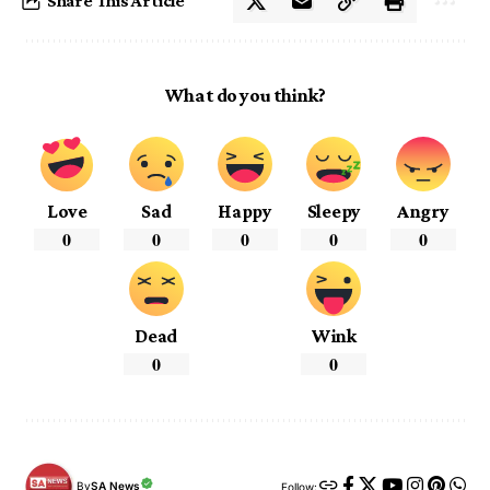
Share This Article
What do you think?
Love
Sad
Happy
Sleepy
Angry
0
0
0
0
0
Dead
Wink
0
0
By
SA News
Follow: