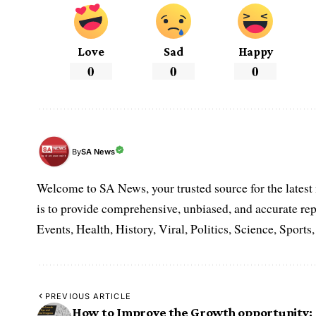
Love
Sad
Happy
0
0
0
SA News
By
Welcome to SA News, your trusted source for the lates
is to provide comprehensive, unbiased, and accurate rep
Events, Health, History, Viral, Politics, Science, Sports
PREVIOUS ARTICLE
How to Improve the Growth opportunity: