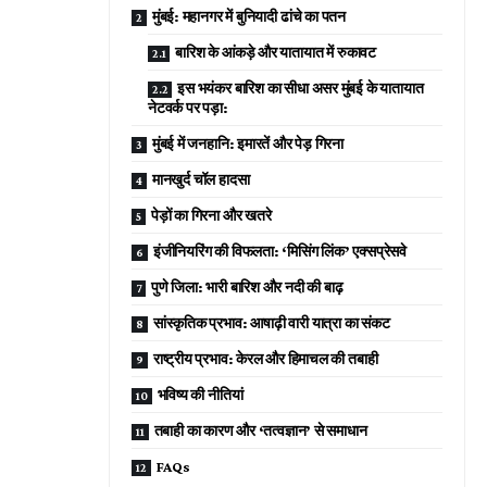
मुंबई: महानगर में बुनियादी ढांचे का पतन
बारिश के आंकड़े और यातायात में रुकावट
इस भयंकर बारिश का सीधा असर मुंबई के यातायात
नेटवर्क पर पड़ा:
मुंबई में जनहानि: इमारतें और पेड़ गिरना
मानखुर्द चॉल हादसा
पेड़ों का गिरना और खतरे
इंजीनियरिंग की विफलता: ‘मिसिंग लिंक’ एक्सप्रेसवे
पुणे जिला: भारी बारिश और नदी की बाढ़
सांस्कृतिक प्रभाव: आषाढ़ी वारी यात्रा का संकट
राष्ट्रीय प्रभाव: केरल और हिमाचल की तबाही
भविष्य की नीतियां
तबाही का कारण और ‘तत्वज्ञान’ से समाधान
FAQs