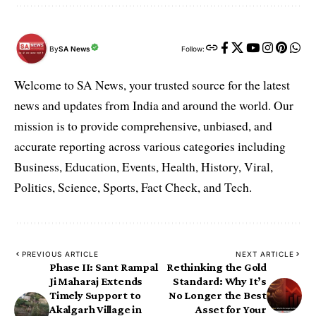
By
SA News
Follow:
Welcome to SA News, your trusted source for the latest
news and updates from India and around the world. Our
mission is to provide comprehensive, unbiased, and
accurate reporting across various categories including
Business, Education, Events, Health, History, Viral,
Politics, Science, Sports, Fact Check, and Tech.
PREVIOUS ARTICLE
NEXT ARTICLE
Phase II: Sant Rampal
Rethinking the Gold
Ji Maharaj Extends
Standard: Why It’s
Timely Support to
No Longer the Best
Akalgarh Village in
Asset for Your