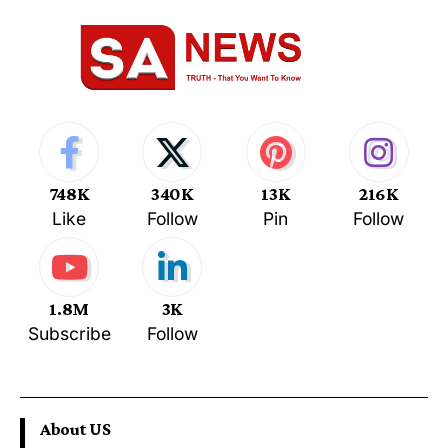
748K
340K
13K
216K
Like
Follow
Pin
Follow
1.8M
3K
Subscribe
Follow
About US