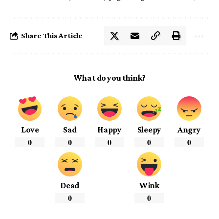
Share This Article
What do you think?
Love
Sad
Happy
Sleepy
Angry
0
0
0
0
0
Dead
Wink
0
0