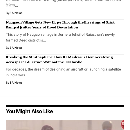
विधेयक…
By
SA News
Naugaon Village Gets New Hope Through the Blessings of Saint
Rampal Ji After Years of Flood Devastation
This story of Naugaon village in Jurhera tehsil of Rajasthan’s newly
formed Deeg district is…
By
SA News
Breaking the Stratosphere: How IIT Madras is Democratizing
Aerospace Education Without the JEE Hurdle
​For decades, the dream of designing an aircraft or launching a satellite
in India was…
By
SA News
You Might Also Like