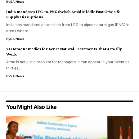
By
SA News
India mandates LPG-to-PNG Switch Amid Middle East Crisis &
Supply Disruptions
India has mandated a transition from LPG to piped natural gas (PNG) in
areas where…
By
SA News
7+ Home Remedies for Acne: Natural Treatments That Actually
Work
Acne is not just a problem for teenagers. It can appear in your twenties,
thirties,…
By
SA News
You Might Also Like