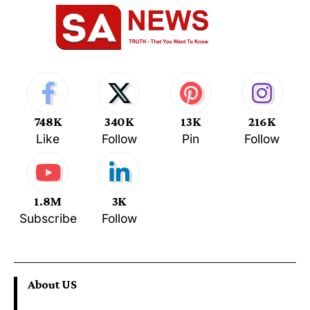
748K
340K
13K
216K
Like
Follow
Pin
Follow
1.8M
3K
Subscribe
Follow
About US