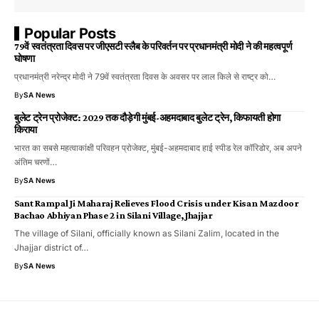
Popular Posts
79वें स्वतंत्रता दिवस पर जीएसटी स्लैब के परिवर्तन पर प्रधानमंत्री मोदी ने की महत्वपूर्ण
घोषणा
प्रधानमंत्री नरेन्द्र मोदी ने 79वें स्वतंत्रता दिवस के अवसर पर लाल किले से राष्ट्र को…
By
SA News
बुलेट ट्रेन प्रोजेक्ट: 2029 तक दौड़ेगी मुंबई-अहमदाबाद बुलेट ट्रेन, किफायती होगा
किराया
भारत का सबसे महत्वाकांक्षी परिवहन प्रोजेक्ट, मुंबई-अहमदाबाद हाई स्पीड रेल कॉरिडोर, अब अपने
अंतिम चरणों…
By
SA News
Sant Rampal Ji Maharaj Relieves Flood Crisis under Kisan Mazdoor
Bachao Abhiyan Phase 2 in Silani Village, Jhajjar
The village of Silani, officially known as Silani Zalim, located in the
Jhajjar district of…
By
SA News