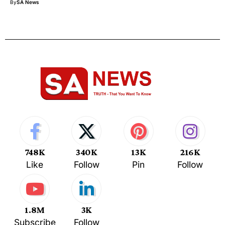
By
SA News
748K
340K
13K
216K
Like
Follow
Pin
Follow
1.8M
3K
Subscribe
Follow