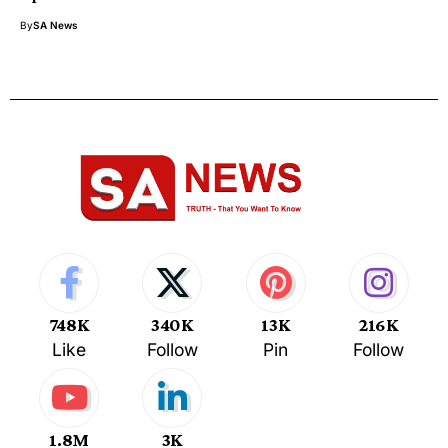
By
SA News
748K
340K
13K
216K
Like
Follow
Pin
Follow
1.8M
3K