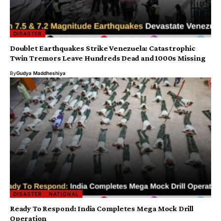
DISASTER
Doublet Earthquakes Strike Venezuela: Catastrophic
Twin Tremors Leave Hundreds Dead and 1000s Missing
By
Gudya Maddheshiya
DISASTER
NATIONAL
Ready To Respond: India Completes Mega Mock Drill
Operation