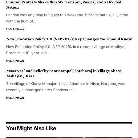
London Protests Shake the City: Tension, Voices, and a Divided
Nation
London was anything but quiet this weekend. Streets that usually echo
with the hum of…
By
SA News
New Education Policy 2.0 (NEP 2025): Key Changes You Should Know
New Education Policy 2.0 (NEP 2025): In a remote village of Madhya
Pradesh, a 10-year-old…
By
SA News
Massive Flood Relief by Sant Rampal Ji Maharaj in Village Khasa
Mahajan, Hisar
The village of Khasa Mahajan, tehsil Adampur in Hisar, Haryana, was
recently submerged under floodwater,…
By
SA News
You Might Also Like