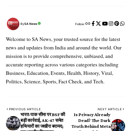
By
SA News
Follow:
Welcome to SA News, your trusted source for the latest
news and updates from India and around the world. Our
mission is to provide comprehensive, unbiased, and
accurate reporting across various categories including
Business, Education, Events, Health, History, Viral,
Politics, Science, Sports, Fact Check, and Tech.
PREVIOUS ARTICLE
NEXT ARTICLE
भारत-पाक सीमा पर BSF की
Is Privacy Already
बड़ी कार्रवाई, AK-47 समेत
Dead? The Dark
हथियारों का जखीरा बरामद;
Truth Behind Meta