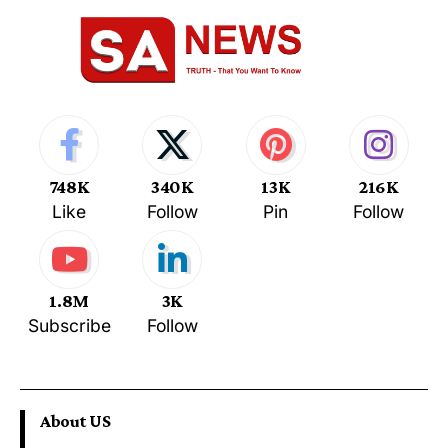
748K
340K
13K
216K
Like
Follow
Pin
Follow
1.8M
3K
Subscribe
Follow
About US