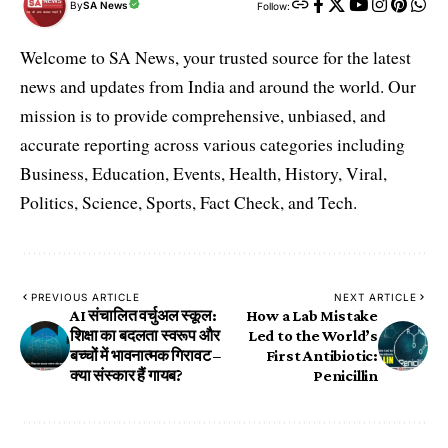
By
SA News
Follow:
Welcome to SA News, your trusted source for the latest
news and updates from India and around the world. Our
mission is to provide comprehensive, unbiased, and
accurate reporting across various categories including
Business, Education, Events, Health, History, Viral,
Politics, Science, Sports, Fact Check, and Tech.
PREVIOUS ARTICLE
NEXT ARTICLE
AI संचालित वर्चुअल स्कूल:
How a Lab Mistake
शिक्षा का बदलता स्वरूप और
Led to the World’s
बच्चों में भावनात्मक गिरावट –
First Antibiotic:
क्या संस्कार हैं गायब?
Penicillin