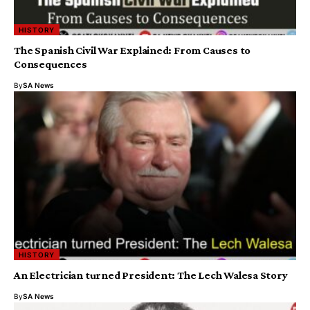
HISTORY
The Spanish Civil War Explained: From Causes to
Consequences
By
SA News
HISTORY
An Electrician turned President: The Lech Walesa Story
By
SA News