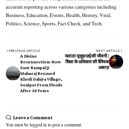
accurate reporting across various categories including
Business, Education, Events, Health, History, Viral,
Politics, Science, Sports, Fact Check, and Tech.
PREVIOUS ARTICLE
NEXT ARTICLE
A Divine
मलाला यूसुफ़ज़ई की जीवनी |
Reconnection: How
शिक्षा के अधिकार की वैश्विक
Sant Rampal Ji
आवाज़
Maharaj Rescued
Khedi Dahiya Village,
Sonipat From Floods
After 36 Years
Leave a Comment
You must be
logged in
to post a comment.