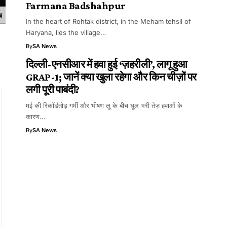
Farmana Badshahpur
In the heart of Rohtak district, in the Meham tehsil of
Haryana, lies the village…
By
SA News
दिल्ली-एनसीआर में हवा हुई ‘ज़हरीली’, लागू हुआ
GRAP-1; जानें क्या खुला रहेगा और किन चीज़ों पर
लगी पूरी पाबंदी?
मई की रिकॉर्डतोड़ गर्मी और भीषण लू के बीच धूल भरी तेज़ हवाओं के
कारण…
By
SA News