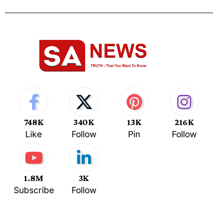
748K
340K
13K
216K
Like
Follow
Pin
Follow
1.8M
3K
Subscribe
Follow