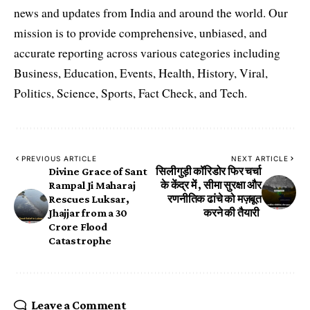
news and updates from India and around the world. Our
mission is to provide comprehensive, unbiased, and
accurate reporting across various categories including
Business, Education, Events, Health, History, Viral,
Politics, Science, Sports, Fact Check, and Tech.
PREVIOUS ARTICLE
NEXT ARTICLE
Divine Grace of Sant
सिलीगुड़ी कॉरिडोर फिर चर्चा
Rampal Ji Maharaj
के केंद्र में , सीमा सुरक्षा और
Rescues Luksar,
रणनीतिक ढांचे को मज़बूत
Jhajjar from a ₹30
करने की तैयारी
Crore Flood
Catastrophe
Leave a Comment