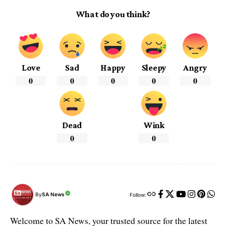
What do you think?
Love
Sad
Happy
Sleepy
Angry
0
0
0
0
0
Dead
Wink
0
0
By
SA News
Follow:
Welcome to SA News, your trusted source for the latest