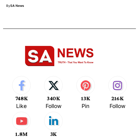
By
SA News
748K
340K
13K
216K
Like
Follow
Pin
Follow
1.8M
3K