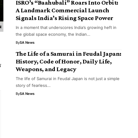
ISRO’s “Baahubali” Roars Into Orbit:
A Landmark Commercial Launch
Signals India’s Rising Space Power
In a moment that underscores India’s growing heft in
the global space economy, the Indian…
By
SA News
The Life of a Samurai in Feudal Japan:
History, Code of Honor, Daily Life,
क
Weapons, and Legacy
The life of Samurai in Feudal Japan is not just a simple
story of fearless…
By
SA News