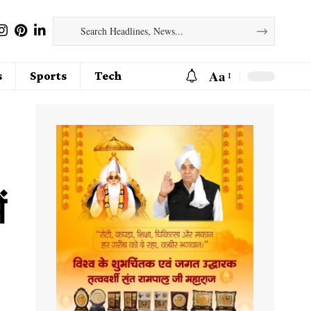
Aa
s
Sports
Tech
ं