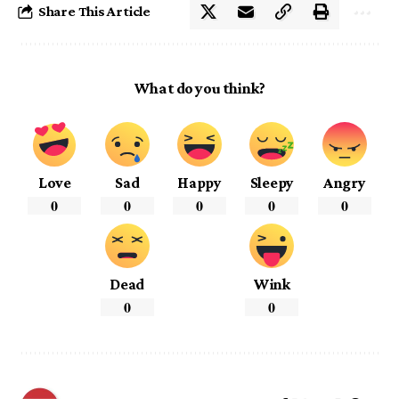
Share This Article
What do you think?
Love
Sad
Happy
Sleepy
Angry
0
0
0
0
0
Dead
Wink
0
0