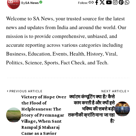
By
SA News
Follow:
Welcome to SA News, your trusted source for the latest
news and updates from India and around the world. Our
mission is to provide comprehensive, unbiased, and
accurate reporting across various categories including
Business, Education, Events, Health, History, Viral,
Politics, Science, Sports, Fact Check, and Tech.
PREVIOUS ARTICLE
NEXT ARTICLE
Victory of Hope Over
क्वांटम कंप्यूटिंग क्या है? कैसे
the Flood of
काम करती है और क्यों इसे
Helplessness: The
भविष्य की सबसे बड़ी
Story of Premnagar
तकनीकी क्रांति माना जा रहा
Village, When Sant
है?
Rampal Ji Maharaj
Came as a Savior