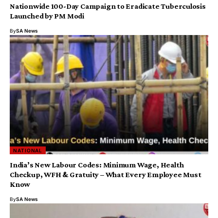
Nationwide 100-Day Campaign to Eradicate Tuberculosis
Launched by PM Modi
By
SA News
NATIONAL
India’s New Labour Codes: Minimum Wage, Health
Checkup, WFH & Gratuity – What Every Employee Must
Know
By
SA News