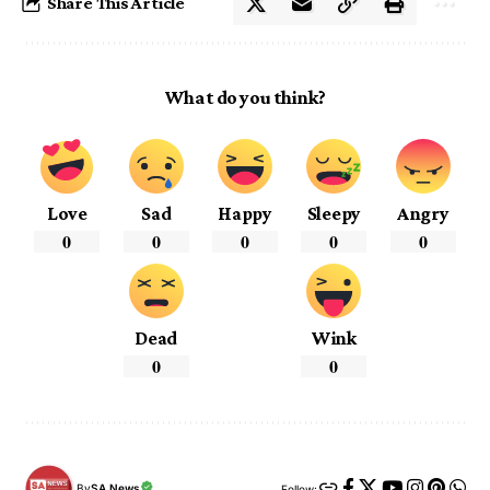
Share This Article
What do you think?
Love
Sad
Happy
Sleepy
Angry
0
0
0
0
0
Dead
Wink
0
0
By
SA News
Follow: