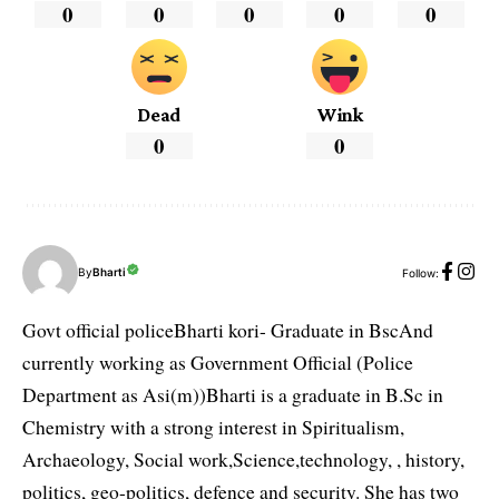
0
0
0
0
0
Dead
Wink
0
0
By
Bharti
Follow:
Govt official policeBharti kori- Graduate in BscAnd
currently working as Government Official (Police
Department as Asi(m))Bharti is a graduate in B.Sc in
Chemistry with a strong interest in Spiritualism,
Archaeology, Social work,Science,technology, , history,
politics, geo-politics, defence and security. She has two