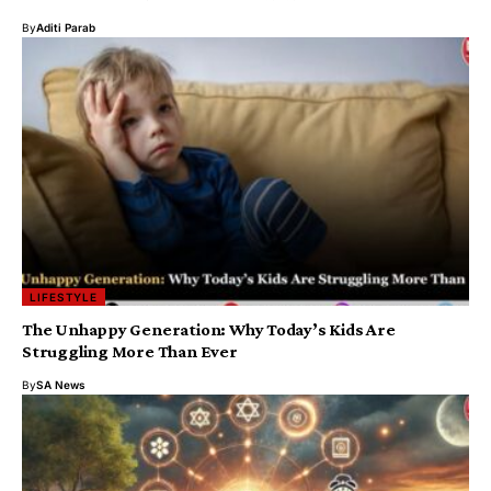
By
Aditi Parab
LIFESTYLE
The Unhappy Generation: Why Today’s Kids Are
Struggling More Than Ever
By
SA News