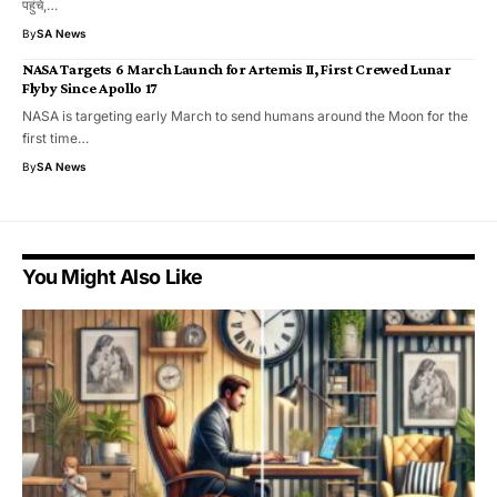
पहुंचे,…
By
SA News
NASA Targets 6 March Launch for Artemis II, First Crewed Lunar
Flyby Since Apollo 17
NASA is targeting early March to send humans around the Moon for the
first time…
By
SA News
You Might Also Like