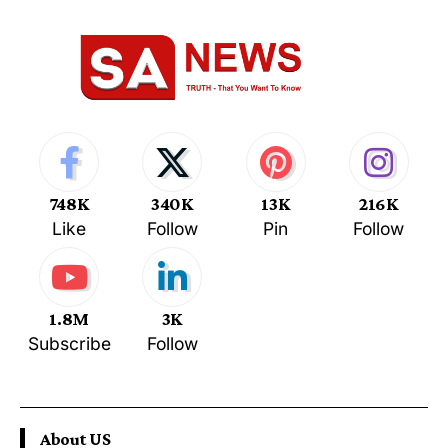
748K
340K
13K
216K
Like
Follow
Pin
Follow
1.8M
3K
Subscribe
Follow
About US