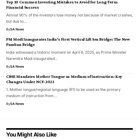
Top 10 Common Investing Mistakes to Avoid for Long-Term
Financial Success
Almost 90% of the investors lose money not because of market crashes,
but due to…
By
SA News
PM Modi Inaugurates India’s First Vertical Lift Sea Bridge: The New
Pamban Bridge
India witnessed a historic moment on April 6, 2025, as Prime Minister
Narendra Modi inaugurated…
By
SA News
CBSE Mandates Mother Tongue as Medium of Instruction: Key
Changes Under NCF-2023
1. Mother tongue/regional language (R1) to be used as the primary
medium of instruction from…
By
SA News
You Might Also Like