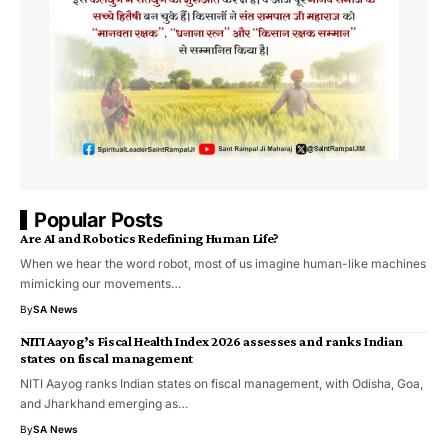
Popular Posts
Are AI and Robotics Redefining Human Life?
When we hear the word robot, most of us imagine human-like machines
mimicking our movements…
By
SA News
NITI Aayog’s Fiscal Health Index 2026 assesses and ranks Indian
states on fiscal management
NITI Aayog ranks Indian states on fiscal management, with Odisha, Goa,
and Jharkhand emerging as…
By
SA News