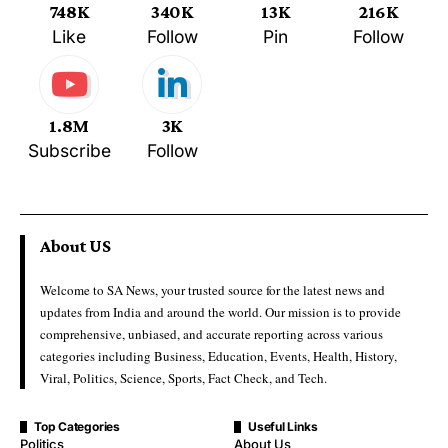
748K
340K
13K
216K
Like
Follow
Pin
Follow
1.8M
3K
Subscribe
Follow
About US
Welcome to SA News, your trusted source for the latest news and
updates from India and around the world. Our mission is to provide
comprehensive, unbiased, and accurate reporting across various
categories including Business, Education, Events, Health, History,
Viral, Politics, Science, Sports, Fact Check, and Tech.
Top Categories
Useful Links
Politics
About Us