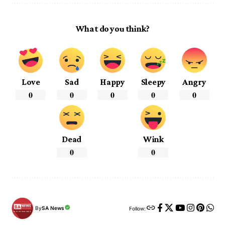
What do you think?
Love
Sad
Happy
Sleepy
Angry
0
0
0
0
0
Dead
Wink
0
0
By
SA News
Follow: