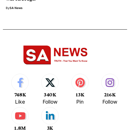
By
SA News
748K
340K
13K
216K
Like
Follow
Pin
Follow
1.8M
3K