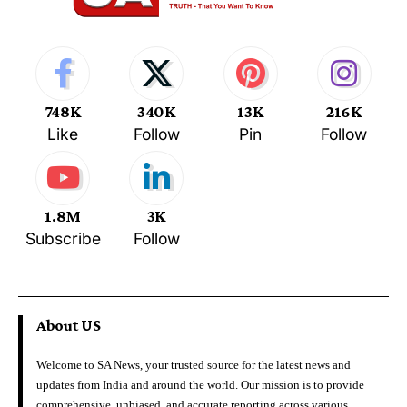
748K
340K
13K
216K
Like
Follow
Pin
Follow
1.8M
3K
Subscribe
Follow
About US
Welcome to SA News, your trusted source for the latest news and
updates from India and around the world. Our mission is to provide
comprehensive, unbiased, and accurate reporting across various