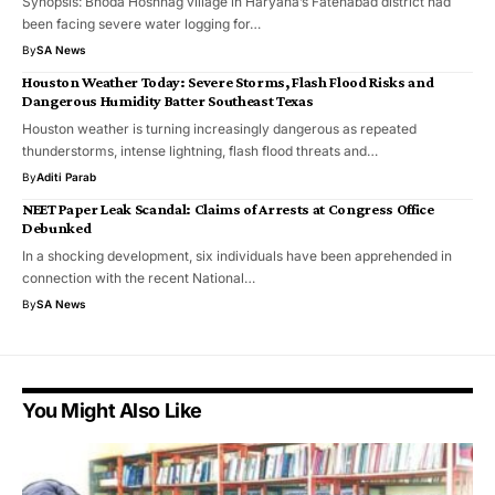
Synopsis: Bhoda Hoshnag village in Haryana’s Fatehabad district had
been facing severe water logging for…
By
SA News
Houston Weather Today: Severe Storms, Flash Flood Risks and
Dangerous Humidity Batter Southeast Texas
Houston weather is turning increasingly dangerous as repeated
thunderstorms, intense lightning, flash flood threats and…
By
Aditi Parab
NEET Paper Leak Scandal: Claims of Arrests at Congress Office
Debunked
In a shocking development, six individuals have been apprehended in
connection with the recent National…
By
SA News
You Might Also Like