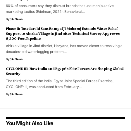
60% of consumers say they distrust brands that use manipulative
marketing tactics (Edelman, 2022). Behavioral…
By
SA News
Phase II: Tatvdarshi Sant Rampal Ji Maharaj Extends Water Relief
Support to Ahirka Village in Jind After Technical Survey Approves
8,200-Foot Pipeline
Ahirka village in Jind district, Haryana, has moved closer to resolving a
decades-old waterlogging problem…
By
SA News
CYCLONE-III: How India and Egypt’s Elite Forces Are Shaping Global
Security
The third edition of the India-Egypt Joint Special Forces Exercise,
CYCLONE-III, was conducted from February…
By
SA News
You Might Also Like