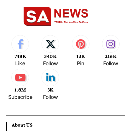
748K
340K
13K
216K
Like
Follow
Pin
Follow
1.8M
3K
Subscribe
Follow
About US