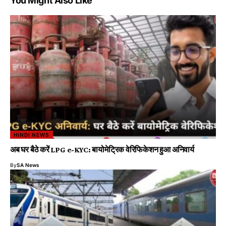
You Might Also Like
HINDI NEWS
अब घर बैठे करें LPG e-KYC: बायोमेट्रिक वेरिफिकेशन हुआ अनिवार्य
By
SA News