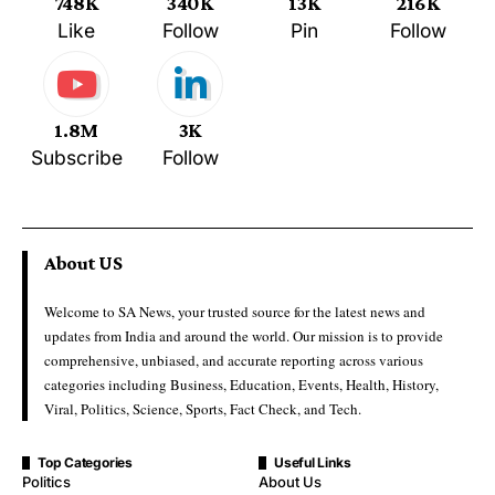
748K
340K
13K
216K
Like
Follow
Pin
Follow
1.8M
3K
Subscribe
Follow
About US
Welcome to SA News, your trusted source for the latest news and
updates from India and around the world. Our mission is to provide
comprehensive, unbiased, and accurate reporting across various
categories including Business, Education, Events, Health, History,
Viral, Politics, Science, Sports, Fact Check, and Tech.
Top Categories
Useful Links
Politics
About Us