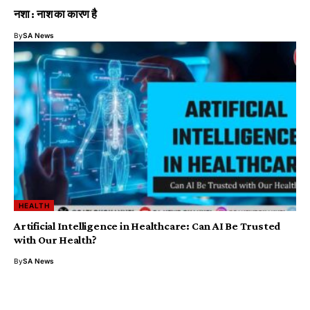
नशा : नाश का कारण है
By
SA News
HEALTH
Artificial Intelligence in Healthcare: Can AI Be Trusted
with Our Health?
By
SA News