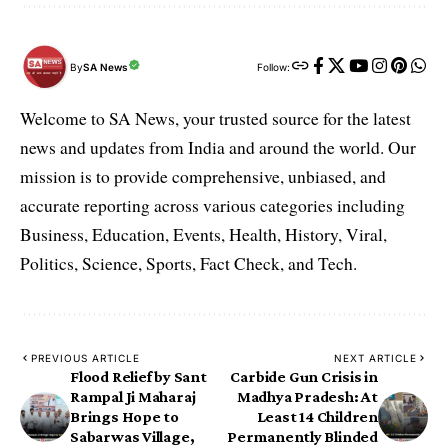
By
SA News
Follow:
Welcome to SA News, your trusted source for the latest
news and updates from India and around the world. Our
mission is to provide comprehensive, unbiased, and
accurate reporting across various categories including
Business, Education, Events, Health, History, Viral,
Politics, Science, Sports, Fact Check, and Tech.
PREVIOUS ARTICLE
NEXT ARTICLE
Flood Relief by Sant
Carbide Gun Crisis in
Rampal Ji Maharaj
Madhya Pradesh: At
Brings Hope to
Least 14 Children
Sabarwas Village,
Permanently Blinded