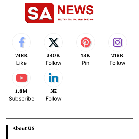
748K
340K
13K
216K
Like
Follow
Pin
Follow
1.8M
3K
Subscribe
Follow
About US