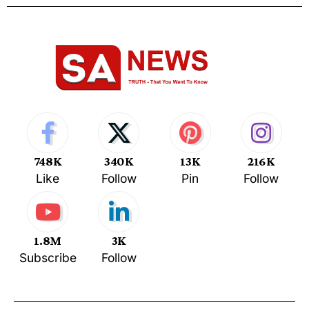
748K
340K
13K
216K
Like
Follow
Pin
Follow
1.8M
3K
Subscribe
Follow