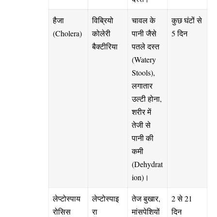
हैजा
विब्रियो
चावल के
कुछ घंटों से
(Cholera)
कोलेरी
पानी जैसे
5 दिन
बैक्टीरिया
पतले दस्त
(Watery
Stools),
लगातार
उल्टी होना,
शरीर में
तेजी से
पानी की
कमी
(Dehydrat
ion)।
लेप्टोस्पाय
लेप्टोस्पाइ
तेज बुखार,
2 से 21
रोसिस
रा
मांसपेशियों
दिन