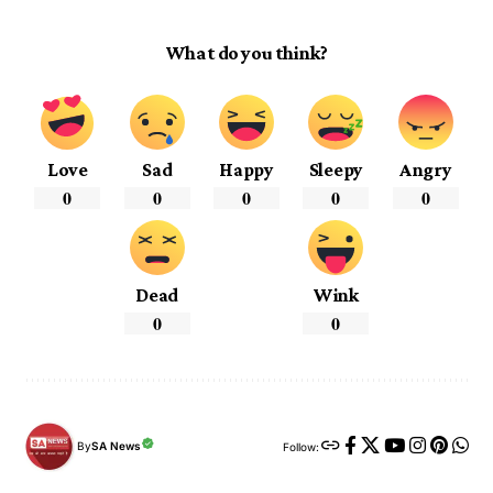
What do you think?
Love
Sad
Happy
Sleepy
Angry
0
0
0
0
0
Dead
Wink
0
0
By
SA News
Follow: