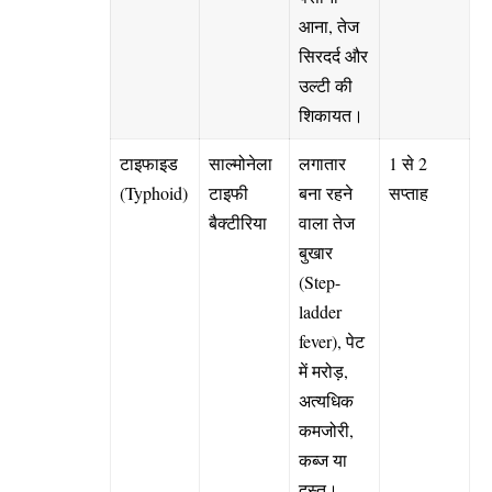
आना, तेज
सिरदर्द और
उल्टी की
शिकायत।
टाइफाइड
साल्मोनेला
लगातार
1 से 2
(Typhoid)
टाइफी
बना रहने
सप्ताह
बैक्टीरिया
वाला तेज
बुखार
(Step-
ladder
fever), पेट
में मरोड़,
अत्यधिक
कमजोरी,
कब्ज या
दस्त।