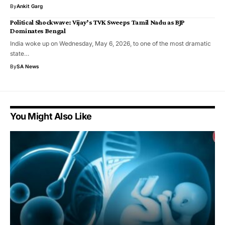
By
Ankit Garg
Political Shockwave: Vijay’s TVK Sweeps Tamil Nadu as BJP
Dominates Bengal
India woke up on Wednesday, May 6, 2026, to one of the most dramatic
state…
By
SA News
You Might Also Like