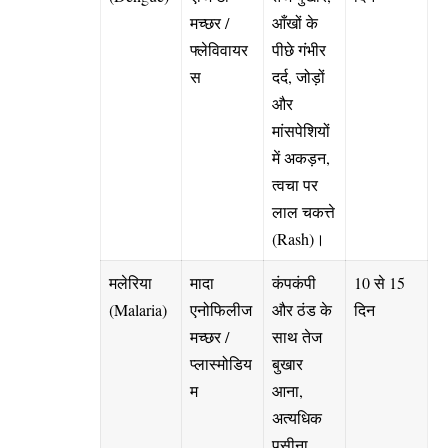
मच्छर /
आँखों के
फ्लेविवायर
पीछे गंभीर
स
दर्द, जोड़ों
और
मांसपेशियों
में अकड़न,
त्वचा पर
लाल चकत्ते
(Rash)।
मलेरिया
मादा
कंपकंपी
10 से 15
(Malaria)
एनोफिलीज
और ठंड के
दिन
मच्छर /
साथ तेज
प्लास्मोडिय
बुखार
म
आना,
अत्यधिक
पसीना